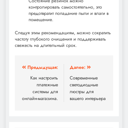
Состояние резинок можно
контролировать самостоятельно, это
предотвратит попадание пыли и влаги в
помещение.
Следуя этим рекомендациям, можно сократить
частоту глубокого очищения и поддерживать
свежесть на длительный срок.
Навигация
Предыдущая:
Далее:
по
Как настроить
Современные
платежные
светодиодные
записям
системы для
люстры для
онлайн-магазина.
вашего интерьера