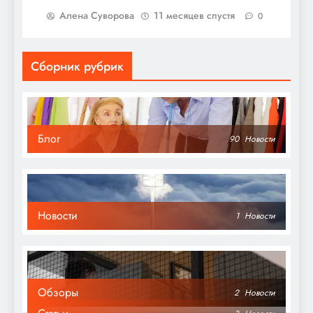
Алена Суворова
11 месяцев спустя
0
Сборник рубрик
Блог
90
Новости
Новости
1
Новости
Обзоры
2
Новости